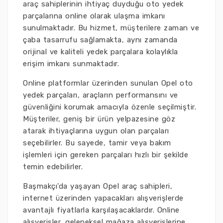
araç sahiplerinin ihtiyaç duyduğu oto yedek
parçalarına online olarak ulaşma imkanı
sunulmaktadır. Bu hizmet, müşterilere zaman ve
çaba tasarrufu sağlamakta, aynı zamanda
orijinal ve kaliteli yedek parçalara kolaylıkla
erişim imkanı sunmaktadır.
Online platformlar üzerinden sunulan Opel oto
yedek parçaları, araçların performansını ve
güvenliğini korumak amacıyla özenle seçilmiştir.
Müşteriler, geniş bir ürün yelpazesine göz
atarak ihtiyaçlarına uygun olan parçaları
seçebilirler. Bu sayede, tamir veya bakım
işlemleri için gereken parçaları hızlı bir şekilde
temin edebilirler.
Başmakçı'da yaşayan Opel araç sahipleri,
internet üzerinden yapacakları alışverişlerde
avantajlı fiyatlarla karşılaşacaklardır. Online
alışverişler, geleneksel mağaza alışverişlerine