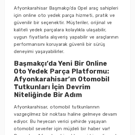
Afyonkarahisar Başmakçı'da Opel araç sahipleri
için online oto yedek parça hizmeti, pratik ve
güvenilir bir seçenektir. Müşteriler, orijinal ve
kaliteli yedek parçalara kolaylıkla ulaşabilir,
uygun fiyatlarla alışveriş yapabilir ve araçlarının
performansını koruyarak güvenli bir sürüş
deneyimi yaşayabilirler.
Başmakçı’da Yeni Bir Online
Oto Yedek Parça Platformu:
Afyonkarahisar’ın Otomobil
Tutkunları İçin Devrim
Niteliğinde Bir Adım
Afyonkarahisar, otomobil tutkunlarının
vazgeçilmez bir noktası haline gelmeye devam
ediyor. Bu heyecan verici şehirde yaşayan
otomobil severler için müjdeli bir haber var!