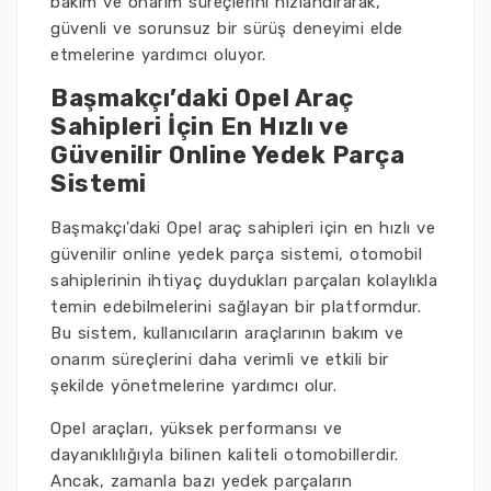
bakım ve onarım süreçlerini hızlandırarak,
güvenli ve sorunsuz bir sürüş deneyimi elde
etmelerine yardımcı oluyor.
Başmakçı’daki Opel Araç
Sahipleri İçin En Hızlı ve
Güvenilir Online Yedek Parça
Sistemi
Başmakçı'daki Opel araç sahipleri için en hızlı ve
güvenilir online yedek parça sistemi, otomobil
sahiplerinin ihtiyaç duydukları parçaları kolaylıkla
temin edebilmelerini sağlayan bir platformdur.
Bu sistem, kullanıcıların araçlarının bakım ve
onarım süreçlerini daha verimli ve etkili bir
şekilde yönetmelerine yardımcı olur.
Opel araçları, yüksek performansı ve
dayanıklılığıyla bilinen kaliteli otomobillerdir.
Ancak, zamanla bazı yedek parçaların