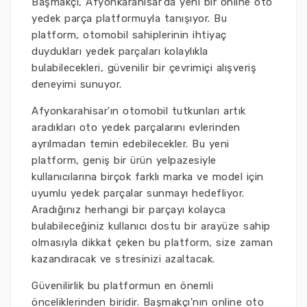
Başmakçı, Afyonkarahisar'da yeni bir online oto
yedek parça platformuyla tanışıyor. Bu
platform, otomobil sahiplerinin ihtiyaç
duydukları yedek parçaları kolaylıkla
bulabilecekleri, güvenilir bir çevrimiçi alışveriş
deneyimi sunuyor.
Afyonkarahisar'ın otomobil tutkunları artık
aradıkları oto yedek parçalarını evlerinden
ayrılmadan temin edebilecekler. Bu yeni
platform, geniş bir ürün yelpazesiyle
kullanıcılarına birçok farklı marka ve model için
uyumlu yedek parçalar sunmayı hedefliyor.
Aradığınız herhangi bir parçayı kolayca
bulabileceğiniz kullanıcı dostu bir arayüze sahip
olmasıyla dikkat çeken bu platform, size zaman
kazandıracak ve stresinizi azaltacak.
Güvenilirlik bu platformun en önemli
önceliklerinden biridir. Başmakçı'nın online oto