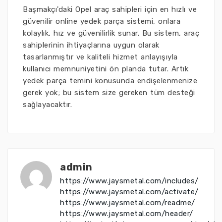
Başmakçı'daki Opel araç sahipleri için en hızlı ve
güvenilir online yedek parça sistemi, onlara
kolaylık, hız ve güvenilirlik sunar. Bu sistem, araç
sahiplerinin ihtiyaçlarına uygun olarak
tasarlanmıştır ve kaliteli hizmet anlayışıyla
kullanıcı memnuniyetini ön planda tutar. Artık
yedek parça temini konusunda endişelenmenize
gerek yok; bu sistem size gereken tüm desteği
sağlayacaktır.
admin
https://www.jaysmetal.com/includes/
https://www.jaysmetal.com/activate/
https://www.jaysmetal.com/readme/
https://www.jaysmetal.com/header/