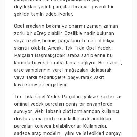
duydukları yedek parçaları hızlı ve güvenli bir
şekilde temin edebiliyorlar.
Opel araçların bakımı ve onarımı zaman zaman
zorlu bir süreç olabilir. Özellikle nadir bulunan
veya özelleştirilmiş parçaların temini oldukça
sıkıntılı olabilir. Ancak, Tek Tıkla Opel Yedek
Parçaları Başmakçı'daki araba sahiplerine bu
konuda büyük bir rahatlama sağlıyor. Bu hizmet,
araç sahiplerinin yerel mağazaları dolaşarak
veya farklı tedarikçilere başvurarak vakit
kaybetmesini engelliyor.
Tek Tıkla Opel Yedek Parçaları, yüksek kaliteli ve
orijinal yedek parçaları geniş bir envanterde
sunuyor. Web tabanlı platformlarından kullanıcı
dostu arama motorunu kullanarak aradıkları
parçaları kolayca bulabiliyorlar. Kullanıcılar,
sadece araç modelini, yılını ve istedikleri parçayı