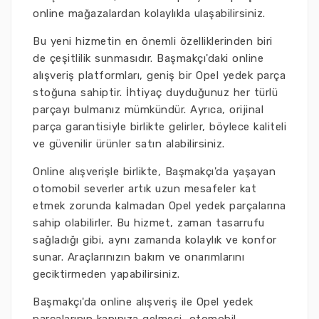
online mağazalardan kolaylıkla ulaşabilirsiniz.
Bu yeni hizmetin en önemli özelliklerinden biri
de çeşitlilik sunmasıdır. Başmakçı'daki online
alışveriş platformları, geniş bir Opel yedek parça
stoğuna sahiptir. İhtiyaç duyduğunuz her türlü
parçayı bulmanız mümkündür. Ayrıca, orijinal
parça garantisiyle birlikte gelirler, böylece kaliteli
ve güvenilir ürünler satın alabilirsiniz.
Online alışverişle birlikte, Başmakçı'da yaşayan
otomobil severler artık uzun mesafeler kat
etmek zorunda kalmadan Opel yedek parçalarına
sahip olabilirler. Bu hizmet, zaman tasarrufu
sağladığı gibi, aynı zamanda kolaylık ve konfor
sunar. Araçlarınızın bakım ve onarımlarını
geciktirmeden yapabilirsiniz.
Başmakçı'da online alışveriş ile Opel yedek