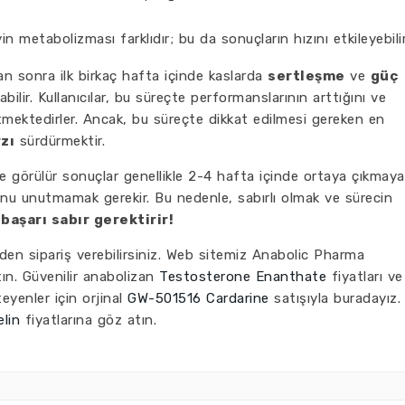
in metabolizması farklıdır; bu da sonuçların hızını etkileyebilir
an sonra ilk birkaç hafta içinde kaslarda
sertleşme
ve
güç
bilir. Kullanıcılar, bu süreçte performanslarının arttığını ve
rtmektedirler. Ancak, bu süreçte dikkat edilmesi gereken en
rzı
sürdürmektir.
e görülür sonuçlar genellikle 2-4 hafta içinde ortaya çıkmaya
ğunu unutmamak gerekir. Bu nedenle, sabırlı olmak ve sürecin
,
başarı sabır gerektirir!
den sipariş verebilirsiniz. Web sitemiz Anabolic Pharma
ın. Güvenilir anabolizan
Testosterone Enanthate
fiyatları ve
eyenler için orjinal
GW-501516 Cardarine
satışıyla buradayız.
lin
fiyatlarına göz atın.