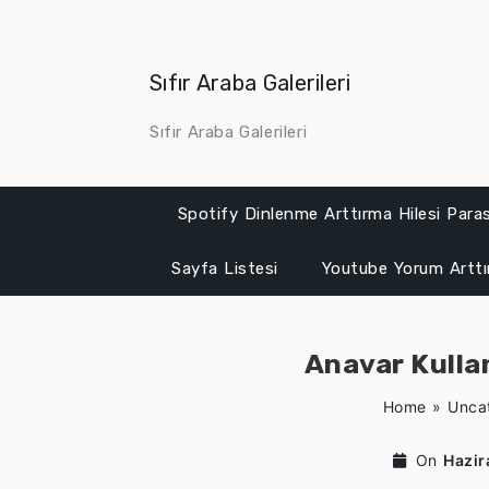
Skip
to
content
Sıfır Araba Galerileri
Sıfır Araba Galerileri
Spotify Dinlenme Arttırma Hilesi Para
Sayfa Listesi
Youtube Yorum Artt
Anavar Kulla
Home
»
Unca
On
Hazir