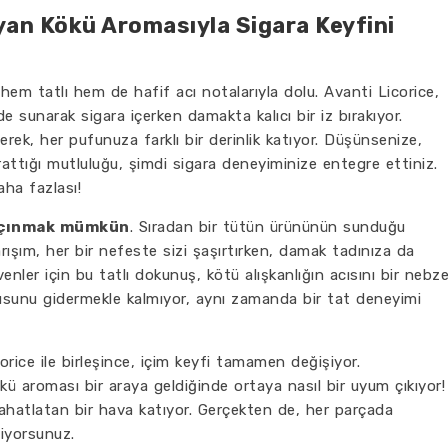
eyan Kökü Aromasıyla Sigara Keyfini
m tatlı hem de hafif acı notalarıyla dolu. Avanti Licorice,
sunarak sigara içerken damakta kalıcı bir iz bırakıyor.
ek, her pufunuza farklı bir derinlik katıyor. Düşünsenize,
attığı mutluluğu, şimdi sigara deneyiminize entegre ettiniz.
aha fazlası!
kaçınmak mümkün
. Sıradan bir tütün ürününün sunduğu
karışım, her bir nefeste sizi şaşırtırken, damak tadınıza da
venler için bu tatlı dokunuş, kötü alışkanlığın acısını bir nebz
rzusunu gidermekle kalmıyor, aynı zamanda bir tat deneyimi
rice ile birleşince, içim keyfi tamamen değişiyor.
ü aroması bir araya geldiğinde ortaya nasıl bir uyum çıkıyor!
hatlatan bir hava katıyor. Gerçekten de, her parçada
diyorsunuz.