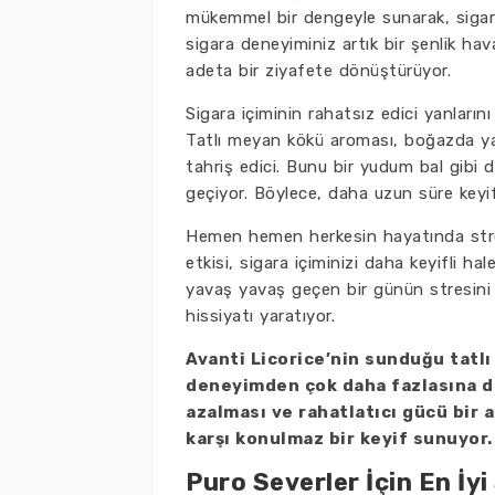
mükemmel bir dengeyle sunarak, sigara 
sigara deneyiminiz artık bir şenlik ha
adeta bir ziyafete dönüştürüyor.
Sigara içiminin rahatsız edici yanların
Tatlı meyan kökü aroması, boğazda yar
tahriş edici. Bunu bir yudum bal gibi d
geçiyor. Böylece, daha uzun süre keyif
Hemen hemen herkesin hayatında stresl
etkisi, sigara içiminizi daha keyifli hal
yavaş yavaş geçen bir günün stresini a
hissiyatı yaratıyor.
Avanti Licorice’nin sunduğu tatlı
deneyimden çok daha fazlasına dön
azalması ve rahatlatıcı gücü bir 
karşı konulmaz bir keyif sunuyor.
Puro Severler İçin En İyi