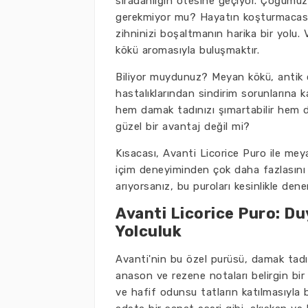
sıradanlığın ötesine geçiyor. Çoğumuzu
gerekmiyor mu? Hayatın koşturmacasın
zihninizi boşaltmanın harika bir yolu
kökü aromasıyla buluşmaktır.
Biliyor muydunuz? Meyan kökü, antik ça
hastalıklarından sindirim sorunlarına k
hem damak tadınızı şımartabilir hem de 
güzel bir avantaj değil mi?
Kısacası, Avanti Licorice Puro ile me
içim deneyiminden çok daha fazlasını 
arıyorsanız, bu puroları kesinlikle dene
Avanti Licorice Puro: Du
Yolculuk
Avanti'nin bu özel purüsü, damak tadın
anason ve rezene notaları belirgin bir 
ve hafif odunsu tatların katılmasıyla b