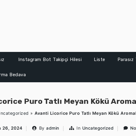
sız
Instagram Bot Takipçi Hilesi
Liste
Parasız 
ırma Bedava
corice Puro Tatlı Meyan Kökü Aromal
ncategorized
»
Avanti Licorice Puro Tatlı Meyan Kökü Aromal
 26, 2024
By
admin
In
Uncategorized
No