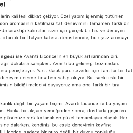
e!
lerin kalitesi dikkat çekiyor. Özel yapım işlenmiş tütünler,
nason aromasının katılması tat deneyimini tamamen farklı bir
a bıraktığı kalıntılar, sizin için gerçek bir his ve deneyim
otantik bir İtalyan kafesi atmosferinde, bu eşsiz aromayı
engesi
ise Avanti Licorice'in en büyük artılarından biri.
e ağır dokulara sahipken, Avanti bu geleneği bozmadan,
 genişletiyor. Yani, klasik puro severler için familiar bir tat
r deneyim edinme fırsatına sahip oluyor. Bu, sanki eski bir
mizin bildiği melodiyi duyuyoruz ama ona farklı bir tını
anlık değil, bir yaşam biçimi. Avanti Licorice ile bu yaşam
n. Harika bir akşam yemeğinden sonra, dostlarla geçirilen
de gününüze renk katacak en güzel tamamlayıcı olacak. Her
risine dalarken, kendinizi bu eşsiz deneyimin keyfine
i Licorice, sadece bir puro değil, bir duygu topluluğu