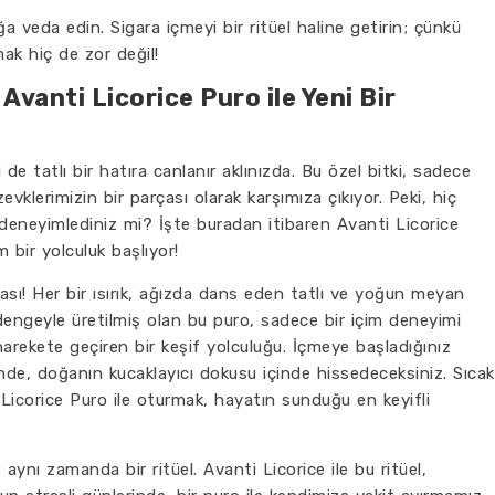
ğa veda edin. Sigara içmeyi bir ritüel haline getirin; çünkü
ak hiç de zor değil!
anti Licorice Puro ile Yeni Bir
e tatlı bir hatıra canlanır aklınızda. Bu özel bitki, sadece
vklerimizin bir parçası olarak karşımıza çıkıyor. Peki, hiç
eneyimlediniz mi? İşte buradan itibaren Avanti Licorice
bir yolculuk başlıyor!
ası! Her bir ısırık, ağızda dans eden tatlı ve yoğun meyan
engeyle üretilmiş olan bu puro, sadece bir içim deneyimi
arekete geçiren bir keşif yolculuğu. İçmeye başladığınız
rinde, doğanın kucaklayıcı dokusu içinde hissedeceksiniz. Sıcak
 Licorice Puro ile oturmak, hayatın sunduğu en keyifli
 aynı zamanda bir ritüel. Avanti Licorice ile bu ritüel,