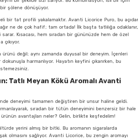
eyifli bir şekilde sizi sarıyor. Bu kombinasyon, isli bir içim
 bir şölene dönüşüyor.
li bir tat profili yakalamaktır. Avanti Licorice Puro, bu açıda
r ne de çok hafif; tam ortada! İlk başta tatlılığa odaklanır
zi sarar. Kısacası, hem sıradan bir gününüzde hem de özel
a çıkıyor.
n ürünü değil; aynı zamanda duyusal bir deneyim. İçenleri
 dokunuşla harmanlıyor. Hayatın keyfini çıkarırken, bu
stemezsiniz.
ın: Tatlı Meyan Kökü Aromalı Avanti
inde deneyimi tamamen değiştiren bir unsur haline geldi.
rmanlayarak, sıradan bir tütün deneyimini benzersiz bir hale
ürünün avantajları neler? Gelin, birlikte keşfedelim!
ürde yerini almış bir bitki. Bu aromanın sigaralarda
uşak olmasını sağlıyor. Avanti Licorice, bu zengin aromayı