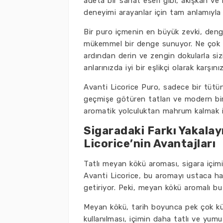
adeta bir sanat eseri gibi, akışkan ve k
deneyimi arayanlar için tam anlamıyla
Bir puro içmenin en büyük zevki, denge
mükemmel bir denge sunuyor. Ne çok ağı
ardından derin ve zengin dokularla si
anlarınızda iyi bir eşlikçi olarak karşınız
Avanti Licorice Puro, sadece bir tütü
geçmişe götüren tatları ve modern bir
aromatik yolculuktan mahrum kalmak i
Sigaradaki Farkı Yakalay
Licorice’nin Avantajları
Tatlı meyan kökü aroması, sigara içim
Avanti Licorice, bu aromayı ustaca ha
getiriyor. Peki, meyan kökü aromalı bu 
Meyan kökü, tarih boyunca pek çok kült
kullanılması, içimin daha tatlı ve yum