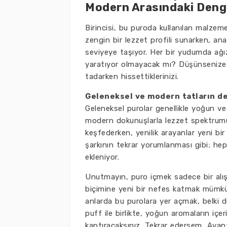
Modern Arasındaki Deng
Birincisi, bu puroda kullanılan malzeme
zengin bir lezzet profili sunarken, a
seviyeye taşıyor. Her bir yudumda ağızd
yaratıyor olmayacak mı? Düşünsenize, 
tadarken hissettiklerinizi.
Geleneksel ve modern tatların d
Geleneksel purolar genellikle yoğun v
modern dokunuşlarla lezzet spektrumunu
keşfederken, yenilik arayanlar yeni bi
şarkının tekrar yorumlanması gibi; hepi
ekleniyor.
Unutmayın, puro içmek sadece bir alışk
biçimine yeni bir nefes katmak mümkü
anlarda bu purolara yer açmak, belki 
puff ile birlikte, yoğun aromaların içe
kaptıracaksınız. Tekrar edersem, Avant