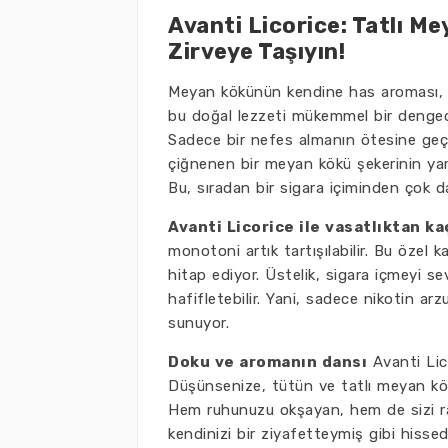
Avanti Licorice: Tatlı M
Zirveye Taşıyın!
Meyan kökünün kendine has aroması, he
bu doğal lezzeti mükemmel bir dengede 
Sadece bir nefes almanın ötesine geçer
çiğnenen bir meyan kökü şekerinin yar
Bu, sıradan bir sigara içiminden çok d
Avanti Licorice ile vasatlıktan 
monotoni artık tartışılabilir. Bu özel 
hitap ediyor. Üstelik, sigara içmeyi se
hafifletebilir. Yani, sadece nikotin a
sunuyor.
Doku ve aromanın dansı
Avanti Lico
Düşünsenize, tütün ve tatlı meyan kök
Hem ruhunuzu okşayan, hem de sizi ra
kendinizi bir ziyafetteymiş gibi hisse