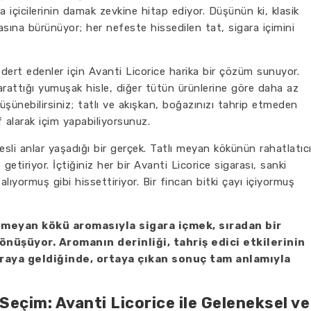
içicilerinin damak zevkine hitap ediyor. Düşünün ki, klasik
vasına bürünüyor; her nefeste hissedilen tat, sigara içimini
ı dert edenler için Avanti Licorice harika bir çözüm sunuyor.
attığı yumuşak hisle, diğer tütün ürünlerine göre daha az
üşünebilirsiniz; tatlı ve akışkan, boğazınızı tahrip etmeden
 alarak içim yapabiliyorsunuz.
i anlar yaşadığı bir gerçek. Tatlı meyan kökünün rahatlatıc
e getiriyor. İçtiğiniz her bir Avanti Licorice sigarası, sanki
lıyormuş gibi hissettiriyor. Bir fincan bitki çayı içiyormuş
 meyan kökü aromasıyla sigara içmek, sıradan bir
üşüyor. Aromanın derinliği, tahriş edici etkilerinin
araya geldiğinde, ortaya çıkan sonuç tam anlamıyla
 Seçim: Avanti Licorice ile Geleneksel ve