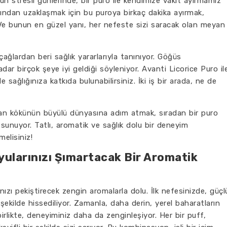
n stresli günlerinde, bir puro ile kendimize vakit ayırmamız
dan uzaklaşmak için bu puroya birkaç dakika ayırmak,
. Ve bunun en güzel yanı, her nefeste sizi saracak olan meyan
ğlardan beri sağlık yararlarıyla tanınıyor. Göğüs
adar birçok şeye iyi geldiği söyleniyor. Avanti Licorice Puro il
sağlığınıza katkıda bulunabilirsiniz. İki iş bir arada, ne de
yan kökünün büyülü dünyasına adım atmak, sıradan bir puro
sunuyor. Tatlı, aromatik ve sağlık dolu bir deneyim
melisiniz!
yularınızı Şımartacak Bir Aromatik
ızı pekiştirecek zengin aromalarla dolu. İlk nefesinizde, güçl
şekilde hissediliyor. Zamanla, daha derin, yerel baharatların
irlikte, deneyiminiz daha da zenginleşiyor. Her bir puff,