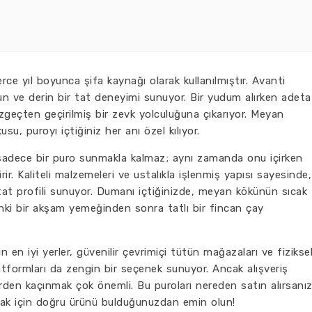
rce yıl boyunca şifa kaynağı olarak kullanılmıştır. Avanti
n ve derin bir tat deneyimi sunuyor. Bir yudum alırken adeta
zgeçten geçirilmiş bir zevk yolculuğuna çıkarıyor. Meyan
u, puroyı içtiğiniz her anı özel kılıyor.
 sadece bir puro sunmakla kalmaz; aynı zamanda onu içirken
r. Kaliteli malzemeleri ve ustalıkla işlenmiş yapısı sayesinde,
at profili sunuyor. Dumanı içtiğinizde, meyan kökünün sıcak
nki bir akşam yemeğinden sonra tatlı bir fincan çay
n en iyi yerler, güvenilir çevrimiçi tütün mağazaları ve fizikse
latformları da zengin bir seçenek sunuyor. Ancak alışveriş
lerden kaçınmak çok önemli. Bu puroları nereden satın alırsanı
amak için doğru ürünü bulduğunuzdan emin olun!