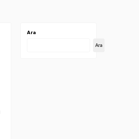
Ara
Ara
l
z