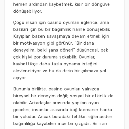
hemen ardından kaybetmek, kısır bir döngüye
dönüşebiliyor.
Çoğu insan için casino oyunları eğlence, ama
bazıları için bu bir bağımlılık haline dönüşebilir.
Kayıplar, bazen savaşmaya devam etmek için
bir motivasyon gibi görünür. “Bir daha
deneyelim, belki şans döner!” düşüncesi, pek
çok kişiyi zor duruma sokabilir. Oyunlar,
kaybettikçe daha fazla oynama isteğini
alevlendiriyor ve bu da derin bir çıkmaza yol
açıyor.
Bununla birlikte, casino oyunları yalnızca
bireysel bir deneyim değil; sosyal bir etkinlik de
olabilir. Arkadaşlar arasında yapılan oyun
geceleri, insanlar arasında bağ kurmanın harika
bir yoludur. Ancak buradaki tehlike, eğlenceden
bağımlılığa kayabilen ince bir çizgidir. Bir iran