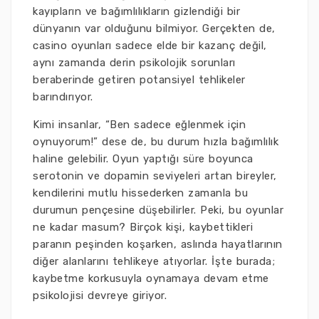
kayıpların ve bağımlılıkların gizlendiği bir
dünyanın var olduğunu bilmiyor. Gerçekten de,
casino oyunları sadece elde bir kazanç değil,
aynı zamanda derin psikolojik sorunları
beraberinde getiren potansiyel tehlikeler
barındırıyor.
Kimi insanlar, “Ben sadece eğlenmek için
oynuyorum!” dese de, bu durum hızla bağımlılık
haline gelebilir. Oyun yaptığı süre boyunca
serotonin ve dopamin seviyeleri artan bireyler,
kendilerini mutlu hissederken zamanla bu
durumun pençesine düşebilirler. Peki, bu oyunlar
ne kadar masum? Birçok kişi, kaybettikleri
paranın peşinden koşarken, aslında hayatlarının
diğer alanlarını tehlikeye atıyorlar. İşte burada;
kaybetme korkusuyla oynamaya devam etme
psikolojisi devreye giriyor.