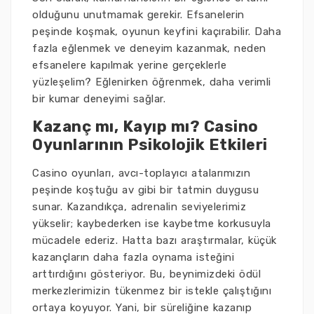
olduğunu unutmamak gerekir. Efsanelerin
peşinde koşmak, oyunun keyfini kaçırabilir. Daha
fazla eğlenmek ve deneyim kazanmak, neden
efsanelere kapılmak yerine gerçeklerle
yüzleşelim? Eğlenirken öğrenmek, daha verimli
bir kumar deneyimi sağlar.
Kazanç mı, Kayıp mı? Casino
Oyunlarının Psikolojik Etkileri
Casino oyunları, avcı-toplayıcı atalarımızın
peşinde koştuğu av gibi bir tatmin duygusu
sunar. Kazandıkça, adrenalin seviyelerimiz
yükselir; kaybederken ise kaybetme korkusuyla
mücadele ederiz. Hatta bazı araştırmalar, küçük
kazançların daha fazla oynama isteğini
arttırdığını gösteriyor. Bu, beynimizdeki ödül
merkezlerimizin tükenmez bir istekle çalıştığını
ortaya koyuyor. Yani, bir süreliğine kazanıp