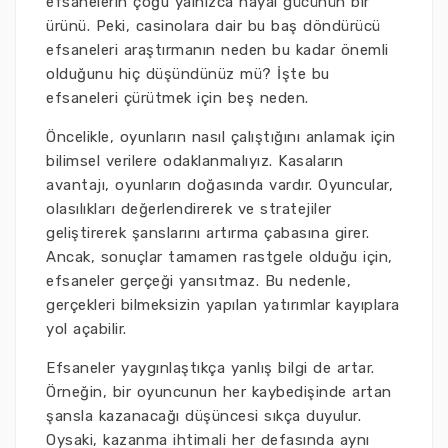
efsanelerin çoğu yalnızca hayal gücünün bir
ürünü. Peki, casinolara dair bu baş döndürücü
efsaneleri araştırmanın neden bu kadar önemli
olduğunu hiç düşündünüz mü? İşte bu
efsaneleri çürütmek için beş neden.
Öncelikle, oyunların nasıl çalıştığını anlamak için
bilimsel verilere odaklanmalıyız. Kasaların
avantajı, oyunların doğasında vardır. Oyuncular,
olasılıkları değerlendirerek ve stratejiler
geliştirerek şanslarını artırma çabasına girer.
Ancak, sonuçlar tamamen rastgele olduğu için,
efsaneler gerçeği yansıtmaz. Bu nedenle,
gerçekleri bilmeksizin yapılan yatırımlar kayıplara
yol açabilir.
Efsaneler yaygınlaştıkça yanlış bilgi de artar.
Örneğin, bir oyuncunun her kaybedişinde artan
şansla kazanacağı düşüncesi sıkça duyulur.
Oysaki, kazanma ihtimali her defasında aynı