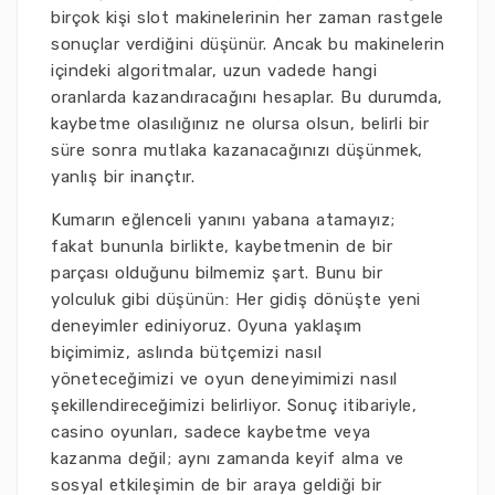
birçok kişi slot makinelerinin her zaman rastgele
sonuçlar verdiğini düşünür. Ancak bu makinelerin
içindeki algoritmalar, uzun vadede hangi
oranlarda kazandıracağını hesaplar. Bu durumda,
kaybetme olasılığınız ne olursa olsun, belirli bir
süre sonra mutlaka kazanacağınızı düşünmek,
yanlış bir inançtır.
Kumarın eğlenceli yanını yabana atamayız;
fakat bununla birlikte, kaybetmenin de bir
parçası olduğunu bilmemiz şart. Bunu bir
yolculuk gibi düşünün: Her gidiş dönüşte yeni
deneyimler ediniyoruz. Oyuna yaklaşım
biçimimiz, aslında bütçemizi nasıl
yöneteceğimizi ve oyun deneyimimizi nasıl
şekillendireceğimizi belirliyor. Sonuç itibariyle,
casino oyunları, sadece kaybetme veya
kazanma değil; aynı zamanda keyif alma ve
sosyal etkileşimin de bir araya geldiği bir