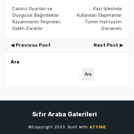
Casino Oyunları ve
Kazı İşlerinde
Duygusal Bağımlılıklar
Kullanılan Ekipmanlar
Kazanmanın Peşinden
Tümer Hafriyatın
Giden Zararlar
Donanımı
Previous Post
Next Post
Ara
Ara
Sıfır Araba Galerileri
©Copyright 2023. Built With
ATTIRE