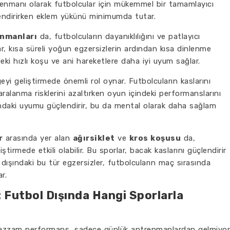
nmanı olarak futbolcular için mükemmel bir tamamlayıcı
üçlendirirken eklem yükünü minimumda tutar.
enmanları
da, futbolcuların dayanıklılığını ve patlayıcı
lar, kısa süreli yoğun egzersizlerin ardından kısa dinlenme
deki hızlı koşu ve ani hareketlere daha iyi uyum sağlar.
yi geliştirmede önemli rol oynar. Futbolcuların kaslarını
ralanma risklerini azaltırken oyun içindeki performanslarını
sındaki uyumu güçlendirir, bu da mental olarak daha sağlam
r
arasında yer alan
ağırsiklet
ve
kros koşusu
da,
ştirmede etkili olabilir. Bu sporlar, bacak kaslarını güçlendirir
a dışındaki bu tür egzersizler, futbolcuların maç sırasında
r.
: Futbol Dışında Hangi Sporlarla
muazzam performans, sadece günlük antrenmanlardan gelmiyor