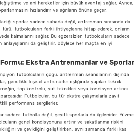
 değiştirme ve ani hareketler için büyük avantaj sağlar. Ayrıca,
parlanmasını hızlandırır ve ağrıların önüne geçer.
ladığı sporlar sadece sahada değil, antrenman sırasında da
z türü, futbolcuların farklı ihtiyaçlarına hitap ederek, onların
ede kalmalarını sağlar. Bu egzersizler, futbolcuların sadece
anlayışlarını da geliştirir, böylece her maçta en iyi
 Formu: Ekstra Antrenmanlar ve Sporla
mpiyon futbolcuların çoğu, antrenman seanslarının dışında
r, genellikle kişisel antrenörler eşliğinde yapılan teknik
 Örneğin, top kontrolü, şut teknikleri veya kondisyon artırıcı
arçasıdır. Futbolcular, bu tür ekstra çalışmalarla zayıf
kili performans sergilerler.
ar sadece futbolla değil, çeşitli sporlarla da ilgilenirler. Yüzme
olcuların genel kondisyonunu artırır ve sakatlanma riskini
klılığını ve çevikliğini geliştirirken, aynı zamanda farklı kas