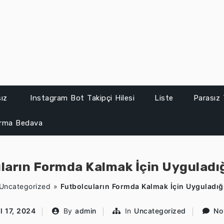
sız
Instagram Bot Takipçi Hilesi
Liste
Parasız 
ırma Bedava
ların Formda Kalmak İçin Uyguladığ
Uncategorized
»
Futbolcuların Formda Kalmak İçin Uyguladığ
l 17, 2024
By
admin
In
Uncategorized
No