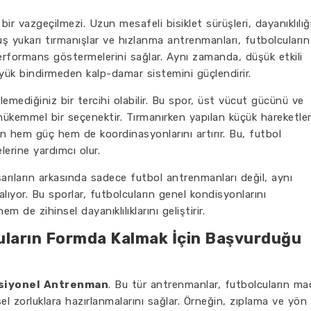
 bir vazgeçilmezi. Uzun mesafeli bisiklet sürüşleri, dayanıklılığ
okuş yukarı tırmanışlar ve hızlanma antrenmanları, futbolcuların
performans göstermelerini sağlar. Aynı zamanda, düşük etkili
e yük bindirmeden kalp-damar sistemini güçlendirir.
klemediğiniz bir tercihi olabilir. Bu spor, üst vücut gücünü ve
n mükemmel bir seçenektir. Tırmanırken yapılan küçük hareketle
n hem güç hem de koordinasyonlarını artırır. Bu, futbol
erine yardımcı olur.
arıların arkasında sadece futbol antrenmanları değil, aynı
lıyor. Bu sporlar, futbolcuların genel kondisyonlarını
m de zihinsel dayanıklılıklarını geliştirir.
cuların Formda Kalmak İçin Başvurduğu
siyonel Antrenman
. Bu tür antrenmanlar, futbolcuların ma
ksel zorluklara hazırlanmalarını sağlar. Örneğin, zıplama ve yön