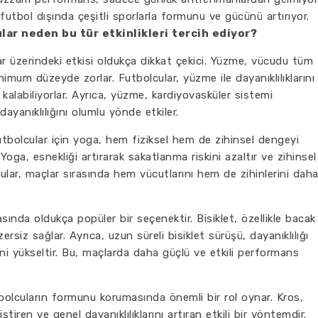
futbol dışında çeşitli sporlarla formunu ve gücünü artırıyor.
lar neden bu tür etkinlikleri tercih ediyor?
 üzerindeki etkisi oldukça dikkat çekici. Yüzme, vücudu tüm
inimum düzeyde zorlar. Futbolcular, yüzme ile dayanıklılıklarını
kalabiliyorlar. Ayrıca, yüzme, kardiyovasküler sistemi
dayanıklılığını olumlu yönde etkiler.
utbolcular için yoga, hem fiziksel hem de zihinsel dengeyi
oga, esnekliği artırarak sakatlanma riskini azaltır ve zihinsel
cular, maçlar sırasında hem vücutlarını hem de zihinlerini dah
sında oldukça popüler bir seçenektir. Bisiklet, özellikle bacak
ersiz sağlar. Ayrıca, uzun süreli bisiklet sürüşü, dayanıklılığı
erini yükseltir. Bu, maçlarda daha güçlü ve etkili performans
olcuların formunu korumasında önemli bir rol oynar. Kros,
ştiren ve genel dayanıklılıklarını artıran etkili bir yöntemdir.