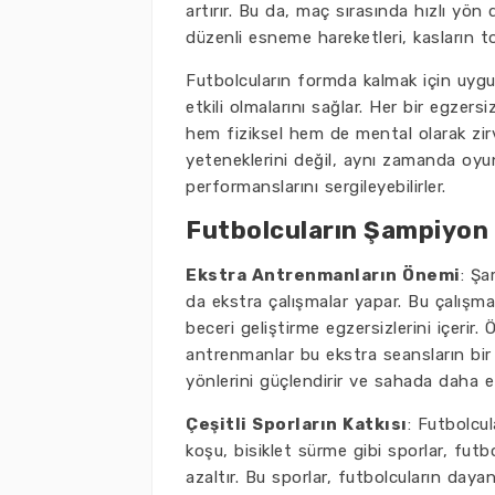
artırır. Bu da, maç sırasında hızlı yön
düzenli esneme hareketleri, kasların to
Futbolcuların formda kalmak için uygu
etkili olmalarını sağlar. Her bir egzersi
hem fiziksel hem de mental olarak zirv
yeteneklerini değil, aynı zamanda oyun 
performanslarını sergileyebilirler.
Futbolcuların Şampiyon
Ekstra Antrenmanların Önemi
: Şa
da ekstra çalışmalar yapar. Bu çalışmala
beceri geliştirme egzersizlerini içerir.
antrenmanlar bu ekstra seansların bir p
yönlerini güçlendirir ve sahada daha et
Çeşitli Sporların Katkısı
: Futbolcul
koşu, bisiklet sürme gibi sporlar, futb
azaltır. Bu sporlar, futbolcuların dayanı