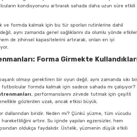
lcuların kondisyonunu artırarak sahada daha uzun süre etkili
k ve formda kalmak için bu tür sporları rutinlerine dahil
değil, aynı zamanda genel sağlıklarını da olumlu yönde etkiler
em de zihinsel kapasitelerini artırarak, onları en iyi
yor.
enmanları: Forma Girmekte Kullandıklar
şarılı olmayı gerektiren bir oyun değil; aynı zamanda sıkı bi
eki, futbolcular formda kalmak için sadece sahada mı çalışıyor?
antrenmanları
, performanslarını zirvede tutmak için çeşitli
genellikle gözlerden uzak, ancak etkisi büyük.
spor dallarından biridir. Neden mi? Çünkü yüzme, tüm vücudu
 hareketliliğini artırır. Su içinde yapılan egzersizler, hem
ısından oldukça faydalıdır. Üstelik, yüzmenin düşük etkili