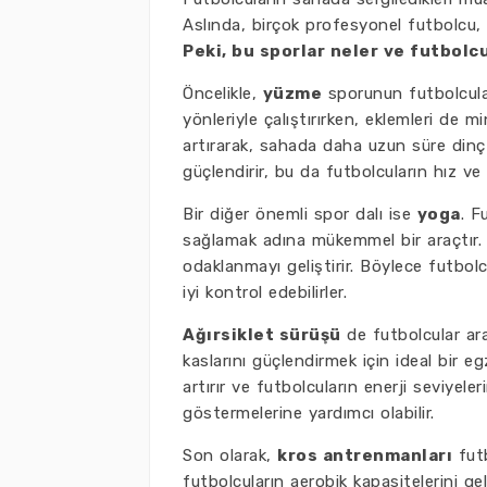
Aslında, birçok profesyonel futbolcu, 
Peki, bu sporlar neler ve futbolcu
Öncelikle,
yüzme
sporunun futbolcular
yönleriyle çalıştırırken, eklemleri de m
artırarak, sahada daha uzun süre dinç 
güçlendirir, bu da futbolcuların hız ve 
Bir diğer önemli spor dalı ise
yoga
. F
sağlamak adına mükemmel bir araçtır. Y
odaklanmayı geliştirir. Böylece futbol
iyi kontrol edebilirler.
Ağırsiklet sürüşü
de futbolcular ara
kaslarını güçlendirmek için ideal bir egz
artırır ve futbolcuların enerji seviyel
göstermelerine yardımcı olabilir.
Son olarak,
kros antrenmanları
futb
futbolcuların aerobik kapasitelerini geli