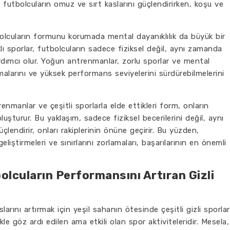
e, futbolcuların omuz ve sırt kaslarını güçlendirirken, koşu ve
olcuların formunu korumada mental dayanıklılık da büyük bir
lı sporlar, futbolcuların sadece fiziksel değil, aynı zamanda
rdımcı olur. Yoğun antrenmanlar, zorlu sporlar ve mental
malarını ve yüksek performans seviyelerini sürdürebilmelerini
nmanlar ve çeşitli sporlarla elde ettikleri form, onların
luşturur. Bu yaklaşım, sadece fiziksel becerilerini değil, aynı
çlendirir, onları rakiplerinin önüne geçirir. Bu yüzden,
geliştirmeleri ve sınırlarını zorlamaları, başarılarının en önemli
bolcuların Performansını Artıran Gizli
arını artırmak için yeşil sahanın ötesinde çeşitli gizli sporlar
ikle göz ardı edilen ama etkili olan spor aktiviteleridir. Mesela,