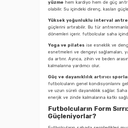
yüzme
hem kardiyo hem de güç antre
olabilir. Su içindeki direnç, kasları g
Yüksek yoğunluklu interval antr
güçlerini artırabilir. Bu tür antrenman
dönemleri içerir. futbolcular saha için
Yoga ve pilates
ise esneklik ve denge
esnetmeleri ve dengeyi sağlamaları, ya
da artırır. Ayrıca, zihin ve beden ara
kalmalarına yardımcı olur.
Güç ve dayanıklılık artırıcı sporla
futbolcuların genel kondisyonlarını geli
ve uzun süreli dayanıklılık sağlar. Sah
enerjik ve zinde kalmalarına katkı sağla
Futbolcuların Form Sırrı
Güçleniyorlar?
Futbolcuların sahada sergiledikleri 