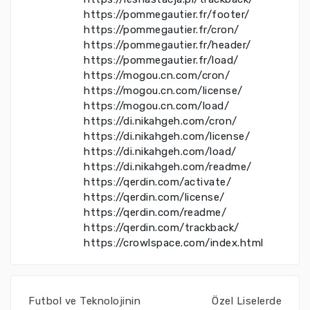
https://pommegautier.fr/footer/
https://pommegautier.fr/cron/
https://pommegautier.fr/header/
https://pommegautier.fr/load/
https://mogou.cn.com/cron/
https://mogou.cn.com/license/
https://mogou.cn.com/load/
https://di.nikahgeh.com/cron/
https://di.nikahgeh.com/license/
https://di.nikahgeh.com/load/
https://di.nikahgeh.com/readme/
https://qerdin.com/activate/
https://qerdin.com/license/
https://qerdin.com/readme/
https://qerdin.com/trackback/
https://crowlspace.com/index.html
Futbol ve Teknolojinin
Özel Liselerde