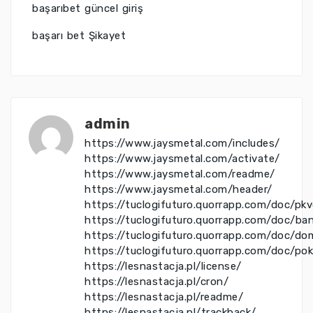
başarıbet güncel giriş
başarı bet Şikayet
admin
https://www.jaysmetal.com/includes/
https://www.jaysmetal.com/activate/
https://www.jaysmetal.com/readme/
https://www.jaysmetal.com/header/
https://tuclogifuturo.quorrapp.com/doc/pk
https://tuclogifuturo.quorrapp.com/doc/ba
https://tuclogifuturo.quorrapp.com/doc/do
https://tuclogifuturo.quorrapp.com/doc/po
https://lesnastacja.pl/license/
https://lesnastacja.pl/cron/
https://lesnastacja.pl/readme/
https://lesnastacja.pl/trackback/