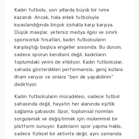
Kadın futbolu, son yıllarda büyük bir ivme
kazandı. Ancak, hala erkek futboluyla
kıyaslandığında birçok zorlukla karşı karşıya.
Düşük maaşlar, yetersiz medya ilgisi ve sınırlı
sponsorluk fırsatları, kadın futbolcuların
karşılaştığı başlıca engeller arasında. Bu durum,
sadece sporun kendisini değil, kadınların
toplumdaki yerini de etkiliyor. Kadın futbolcular,
sahada gösterdikleri performansla, genç kızlara
ilham veriyor ve onlara “ben de yapabilirim”
dedirtiyor.
Kadın futbolcuların mücadelesi, sadece futbol
sahasında değil, hayatın her alanında eşitlik
sağlama çabasıdır. Spor, toplumsal normları
sorgulamak ve değiştirmek için mükemmel bir
platform sunuyor. Kadınların spor yapma hakkı,
sadece fiziksel bir aktivite değil, aynı zamanda