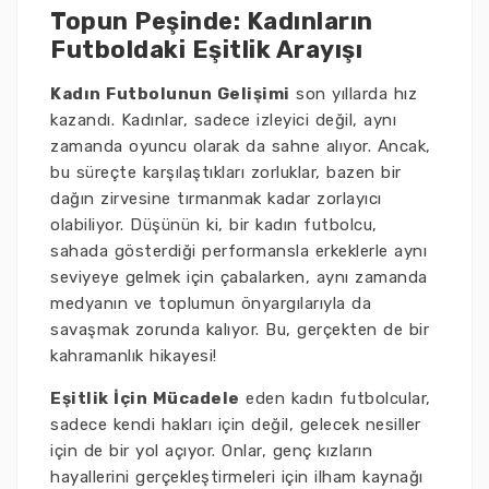
Topun Peşinde: Kadınların
Futboldaki Eşitlik Arayışı
Kadın Futbolunun Gelişimi
son yıllarda hız
kazandı. Kadınlar, sadece izleyici değil, aynı
zamanda oyuncu olarak da sahne alıyor. Ancak,
bu süreçte karşılaştıkları zorluklar, bazen bir
dağın zirvesine tırmanmak kadar zorlayıcı
olabiliyor. Düşünün ki, bir kadın futbolcu,
sahada gösterdiği performansla erkeklerle aynı
seviyeye gelmek için çabalarken, aynı zamanda
medyanın ve toplumun önyargılarıyla da
savaşmak zorunda kalıyor. Bu, gerçekten de bir
kahramanlık hikayesi!
Eşitlik İçin Mücadele
eden kadın futbolcular,
sadece kendi hakları için değil, gelecek nesiller
için de bir yol açıyor. Onlar, genç kızların
hayallerini gerçekleştirmeleri için ilham kaynağı