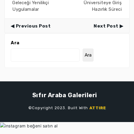
Geleceği Yenilikçi
Üniversiteye Giriş
Uygulamalar
Hazırlık Süreci
Previous Post
Next Post
Ara
Ara
Sıfır Araba Galerileri
©Copyright 2023. Built With
ATTIRE