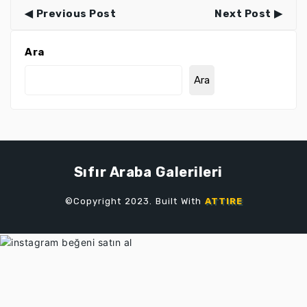
Previous Post
Next Post
Ara
Ara
Sıfır Araba Galerileri
©Copyright 2023. Built With
ATTIRE