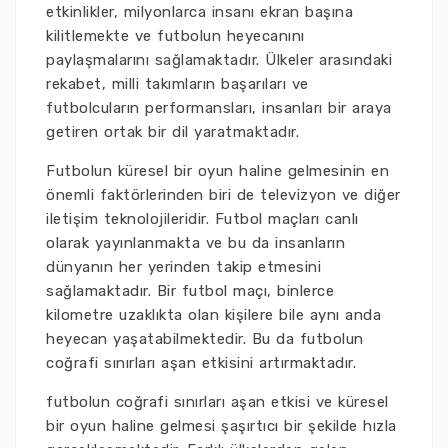
etkinlikler, milyonlarca insanı ekran başına
kilitlemekte ve futbolun heyecanını
paylaşmalarını sağlamaktadır. Ülkeler arasındaki
rekabet, milli takımların başarıları ve
futbolcuların performansları, insanları bir araya
getiren ortak bir dil yaratmaktadır.
Futbolun küresel bir oyun haline gelmesinin en
önemli faktörlerinden biri de televizyon ve diğer
iletişim teknolojileridir. Futbol maçları canlı
olarak yayınlanmakta ve bu da insanların
dünyanın her yerinden takip etmesini
sağlamaktadır. Bir futbol maçı, binlerce
kilometre uzaklıkta olan kişilere bile aynı anda
heyecan yaşatabilmektedir. Bu da futbolun
coğrafi sınırları aşan etkisini artırmaktadır.
futbolun coğrafi sınırları aşan etkisi ve küresel
bir oyun haline gelmesi şaşırtıcı bir şekilde hızla