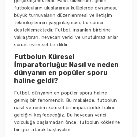
gerçekleşmektedir. Farklı ülkelerden gelen
futbolcuların uluslararası kulüplerde oynaması,
büyük turnuvaların düzenlenmesi ve iletişim
teknolojilerinin yaygınlaşması, bu süreci
desteklemektedir. Futbol, insanları birbirine
yaklaştıran, heyecan verici ve unutulmaz anlar
sunan evrensel bir dildir.
Futbolun Küresel
İmparatorluğu: Nasıl ve neden
dünyanın en popüler sporu
haline geldi?
Futbol, dünyanın en popüler sporu haline
gelmiş bir fenomendir. Bu makalede, futbolun
nasıl ve neden küresel bir imparatorluk haline
geldiğini keşfedeceğiz. Bu heyecan verici
yolculuğa başlamadan önce, futbolun köklerine
bir göz atarak başlayalım.