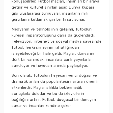
konuşabilirler. Futbol maçları, insanları bir araya
getirir ve kültürel sınırları aşar. Dünya Kupası
gibi uluslararası turnuvalar, insanların milli
gururlarını kutlamak için bir fırsat sunar.
Medyanın ve teknolojinin gelişimi, futbolun
küresel imparatorluğunu daha da güçlendirdi.
Televizyon, internet ve sosyal medya sayesinde
futbol, herkesin evinin rahatlığından
izleyebileceği bir hale geldi. Maçlar, dünyanın
dört bir yanındaki insanlara canlı yayınlarla
sunuluyor ve heyecan anında paylaşılıyor.
Son olarak, futbolun heyecan verici doğası ve
dramatik anları da popülaritesini artıran önemli
etkenlerdir. Maçlar sıklıkla beklenmedik
sonuçlarla doludur ve bu da izleyicilerin
bağlılığını artırır. Futbol, duygusal bir deneyim
sunar ve insanları kendine çeker.