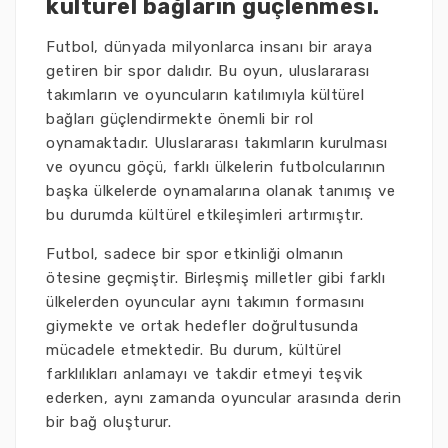
kültürel bağların güçlenmesi.
Futbol, dünyada milyonlarca insanı bir araya
getiren bir spor dalıdır. Bu oyun, uluslararası
takımların ve oyuncuların katılımıyla kültürel
bağları güçlendirmekte önemli bir rol
oynamaktadır. Uluslararası takımların kurulması
ve oyuncu göçü, farklı ülkelerin futbolcularının
başka ülkelerde oynamalarına olanak tanımış ve
bu durumda kültürel etkileşimleri artırmıştır.
Futbol, sadece bir spor etkinliği olmanın
ötesine geçmiştir. Birleşmiş milletler gibi farklı
ülkelerden oyuncular aynı takımın formasını
giymekte ve ortak hedefler doğrultusunda
mücadele etmektedir. Bu durum, kültürel
farklılıkları anlamayı ve takdir etmeyi teşvik
ederken, aynı zamanda oyuncular arasında derin
bir bağ oluşturur.