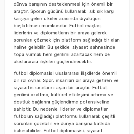
dünya barışının desteklenmesi için önemli bir
araçtır. Sporun gücünü kullanarak, sık sık karşı
karşıya gelen ülkeler arasında diyaloğun
başlatılması mümkündür. Futbol maçları,
liderlerin ve diplomatların bir araya gelerek
sorunları çözmek için platform sağladığı bir alan
haline gelebilir. Bu şekilde, siyaset sahnesinde
topa vurmak hem gerilimi azaltacak hem de
uluslararası ilişkileri güçlendirecektir.
futbol diplomasisi uluslararası ilişkilerde önemli
bir rol oynar. Spor, insanları bir araya getiren ve
siyasetin sınırlarını aşan bir araçtır. Futbol,
gerilimi azaltma, kültürel etkileşimi artırma ve
dostluk bağlarını güçlendirme potansiyeline
sahiptir. Bu nedenle, liderler ve diplomatlar
futbolun sağladığı platformu kullanarak çeşitli
sorunları çözebilir ve dünya barışına katkıda
bulunabilirler. Futbol diplomasisi, siyaset