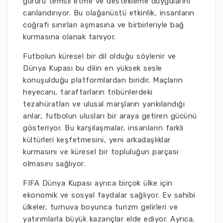
gururu temsil etme ve destekleme duygularını
canlandırıyor. Bu olağanüstü etkinlik, insanların
coğrafi sınırları aşmasına ve birbirleriyle bağ
kurmasına olanak tanıyor.
Futbolun küresel bir dil olduğu söylenir ve
Dünya Kupası bu dilin en yüksek sesle
konuşulduğu platformlardan biridir. Maçların
heyecanı, taraftarların tribünlerdeki
tezahüratları ve ulusal marşların yankılandığı
anlar, futbolun ulusları bir araya getiren gücünü
gösteriyor. Bu karşılaşmalar, insanların farklı
kültürleri keşfetmesini, yeni arkadaşlıklar
kurmasını ve küresel bir topluluğun parçası
olmasını sağlıyor.
FIFA Dünya Kupası ayrıca birçok ülke için
ekonomik ve sosyal faydalar sağlıyor. Ev sahibi
ülkeler, turnuva boyunca turizm gelirleri ve
yatırımlarla büyük kazançlar elde ediyor. Ayrıca,