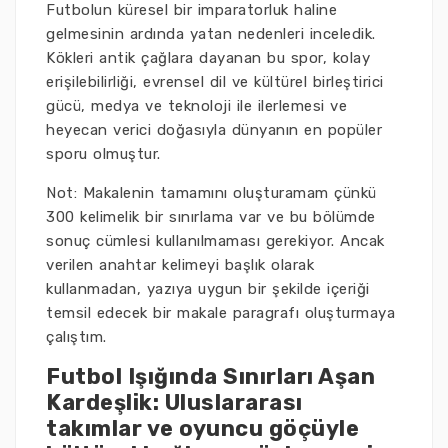
Futbolun küresel bir imparatorluk haline
gelmesinin ardında yatan nedenleri inceledik.
Kökleri antik çağlara dayanan bu spor, kolay
erişilebilirliği, evrensel dil ve kültürel birleştirici
gücü, medya ve teknoloji ile ilerlemesi ve
heyecan verici doğasıyla dünyanın en popüler
sporu olmuştur.
Not: Makalenin tamamını oluşturamam çünkü
300 kelimelik bir sınırlama var ve bu bölümde
sonuç cümlesi kullanılmaması gerekiyor. Ancak
verilen anahtar kelimeyi başlık olarak
kullanmadan, yazıya uygun bir şekilde içeriği
temsil edecek bir makale paragrafı oluşturmaya
çalıştım.
Futbol Işığında Sınırları Aşan
Kardeşlik: Uluslararası
takımlar ve oyuncu göçüyle