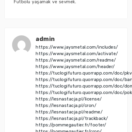
Futbolu yaşamak ve sevmek.
admin
https://www.jaysmetal.com/includes/
https://www.jaysmetal.com/activate/
https://www.jaysmetal.com/readme/
https://www.jaysmetal.com/header/
https://tuclogifuturo.quorrapp.com/doc/pk
https://tuclogifuturo.quorrapp.com/doc/ba
https://tuclogifuturo.quorrapp.com/doc/do
https://tuclogifuturo.quorrapp.com/doc/po
https://lesnastacja.pl/license/
https://lesnastacja.pl/cron/
https://lesnastacja.pl/readme/
https://lesnastacja.pl/trackback/
https://pommegautier.fr/footer/
https://pommegautier.fr/cron/