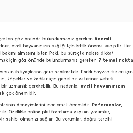
seçerken göz önünde bulundurmanız gereken
önemli
ner, evcil hayvanınızın sağlığı için kritik öneme sahiptir. Her
 bakımı almasını ister. Peki, bu süreçte nelere dikkat
bulmak için göz önünde bulundurmanız gereken
7 temel nokta
ınızın ihtiyaçlarına göre seçilmelidir. Farklı hayvan türleri için
n, köpekler ve kediler için genel bir veteriner yeterli
l bir uzmanlık gerekebilir. Bu nedenle,
evcil hayvanınızın
ek
çok önemlidir.
lerinin deneyimlerini incelemek önemlidir.
Referanslar
,
bilir. Özellikle online platformlarda yapılan yorumlar,
kir sahibi olmanızı sağlar. Bu yorumlar, doğru tercihi