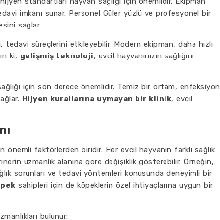
i hijyen standartları hayvan sağlığı için önemlidir. Ekipman
edavi imkanı sunar. Personel Güler yüzlü ve profesyonel bir
sini sağlar.
, tedavi süreçlerini etkileyebilir. Modern ekipman, daha hızlı
ın ki,
gelişmiş teknoloji
, evcil hayvanınızın sağlığını
 sağlığı için son derece önemlidir. Temiz bir ortam, enfeksiyon
sağlar.
Hijyen kurallarına uymayan bir klinik
, evcil
nı
n önemli faktörlerden biridir. Her evcil hayvanın farklı sağlık
erinerin uzmanlık alanına göre değişiklik gösterebilir. Örneğin,
ağlık sorunları ve tedavi yöntemleri konusunda deneyimli bir
öpek
sahipleri için de köpeklerin özel ihtiyaçlarına uygun bir
uzmanlıkları bulunur: