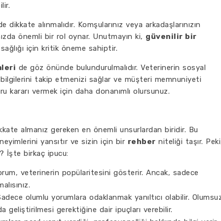
ir.
e dikkate alınmalıdır. Komşularınız veya arkadaşlarınızın
anızda önemli bir rol oynar. Unutmayın ki,
güvenilir bir
ağlığı için kritik öneme sahiptir.
leri
de göz önünde bulundurulmalıdır. Veterinerin sosyal
bilgilerini takip etmenizi sağlar ve müşteri memnuniyeti
ğru kararı vermek için daha donanımlı olursunuz.
kkate almanız gereken en önemli unsurlardan biridir. Bu
eyimlerini yansıtır ve sizin için bir
rehber
niteliği taşır. Peki
? İşte birkaç ipucu:
um, veterinerin popülaritesini gösterir. Ancak, sadece
alısınız.
adece olumlu yorumlara odaklanmak yanıltıcı olabilir. Olumsu
 geliştirilmesi gerektiğine dair ipuçları verebilir.