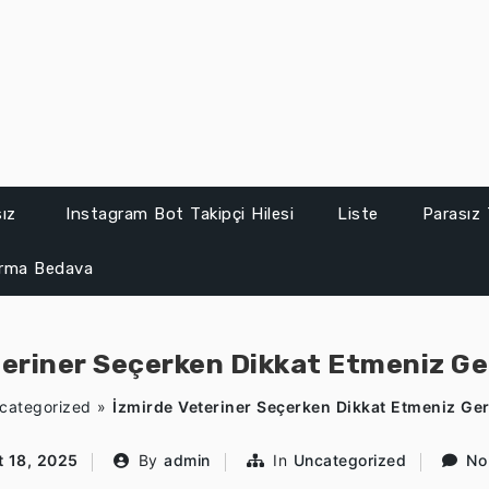
sız
Instagram Bot Takipçi Hilesi
Liste
Parasız 
ırma Bedava
teriner Seçerken Dikkat Etmeniz Ge
categorized
»
İzmirde Veteriner Seçerken Dikkat Etmeniz Ge
t 18, 2025
By
admin
In
Uncategorized
No