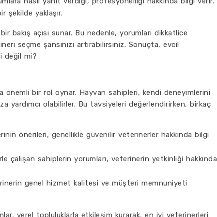
lara nasıl yanıt verdiği, profesyonelliği hakkında bilgi verir.
bir şekilde yaklaşır.
bir bakış açısı sunar. Bu nedenle, yorumları dikkatlice
neri seçme şansınızı artırabilirsiniz. Sonuçta, evcil
i değil mi?
a önemli bir rol oynar. Hayvan sahipleri, kendi deneyimlerini
za yardımcı olabilirler. Bu tavsiyeleri değerlendirirken, birkaç
nin önerileri, genellikle güvenilir veterinerler hakkında bilgi
le çalışan sahiplerin yorumları, veterinerin yetkinliği hakkında
rinerin genel hizmet kalitesi ve müşteri memnuniyeti
r, yerel topluluklarla etkileşim kurarak, en iyi veterinerleri