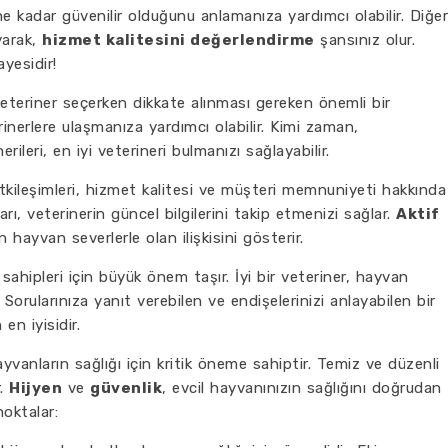
ne kadar güvenilir olduğunu anlamanıza yardımcı olabilir. Diğer
yarak,
hizmet kalitesini değerlendirme
şansınız olur.
yesidir!
 veteriner seçerken dikkate alınması gereken önemli bir
erinerlere ulaşmanıza yardımcı olabilir. Kimi zaman,
rileri, en iyi veterineri bulmanızı sağlayabilir.
tkileşimleri, hizmet kalitesi ve müşteri memnuniyeti hakkında
rı, veterinerin güncel bilgilerini takip etmenizi sağlar.
Aktif
n hayvan severlerle olan ilişkisini gösterir.
 sahipleri için büyük önem taşır. İyi bir veteriner, hayvan
ır. Sorularınıza yanıt verebilen ve endişelerinizi anlayabilen bir
en iyisidir.
 hayvanların sağlığı için kritik öneme sahiptir. Temiz ve düzenli
r.
Hijyen
ve
güvenlik
, evcil hayvanınızın sağlığını doğrudan
 noktalar: