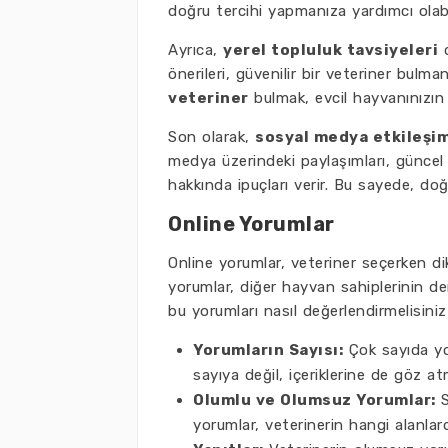
doğru tercihi yapmanıza yardımcı olabil
Ayrıca,
yerel topluluk tavsiyeleri
d
önerileri, güvenilir bir veteriner bulm
veteriner
bulmak, evcil hayvanınızın s
Son olarak,
sosyal medya etkileşim
medya üzerindeki paylaşımları, güncel 
hakkında ipuçları verir. Bu sayede, do
Online Yorumlar
Online yorumlar, veteriner seçerken di
yorumlar, diğer hayvan sahiplerinin den
bu yorumları nasıl değerlendirmelisiniz
Yorumların Sayısı:
Çok sayıda yor
sayıya değil, içeriklerine de göz atm
Olumlu ve Olumsuz Yorumlar:
S
yorumlar, veterinerin hangi alanlarda