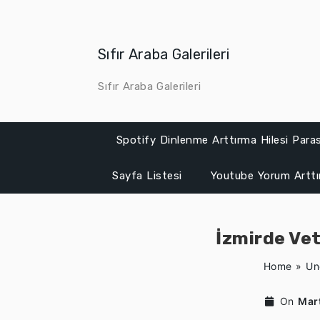
Skip
to
content
Sıfır Araba Galerileri
Sıfır Araba Galerileri
Spotify Dinlenme Arttırma Hilesi Para
Sayfa Listesi
Youtube Yorum Artt
İzmirde Ve
Home
»
Un
On
Mar