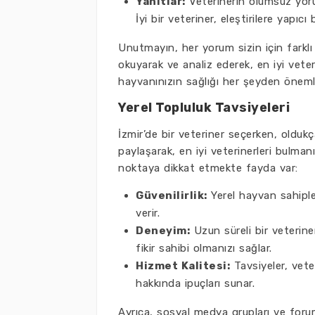
Yanıtlar:
Veterinerin olumsuz yorum
İyi bir veteriner, eleştirilere yapıcı 
Unutmayın, her yorum sizin için farklı 
okuyarak ve analiz ederek, en iyi veteri
hayvanınızın sağlığı her şeyden öneml
Yerel Topluluk Tavsiyeleri
İzmir’de bir veteriner seçerken, oldukç
paylaşarak, en iyi veterinerleri bulmanı
noktaya dikkat etmekte fayda var:
Güvenilirlik:
Yerel hayvan sahipleri
verir.
Deneyim:
Uzun süreli bir veteriner
fikir sahibi olmanızı sağlar.
Hizmet Kalitesi:
Tavsiyeler, vete
hakkında ipuçları sunar.
Ayrıca, sosyal medya grupları ve forumla