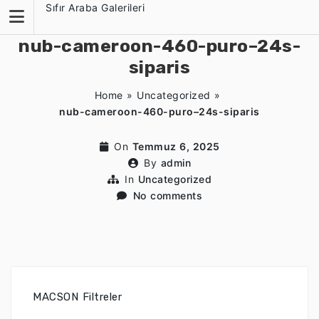
Skip
Sıfır Araba Galerileri
to
content
nub-cameroon-460-puro–24s-
siparis
Home
»
Uncategorized
»
nub-cameroon-460-puro–24s-siparis
On
Temmuz 6, 2025
By
admin
In
Uncategorized
No comments
MACSON Filtreler