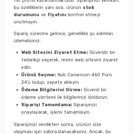
tat profili kazandırmaktadır. Siparişinizi verirken,
bu özelliklerin yanı sıra, ürünün
stok
durumunu
ve
fiyatını
kontrol etmeyi
unutmayın.
Sipariş sürecine gelince, genellikle şu adımları
izlemelisiniz:
Web Sitesini Ziyaret Etme:
Güvenilir bir
tedarikçi seçerek, resmi web sitesini ziyaret
edin.
Ürünü Seçme:
Nub Cameroon 460 Puro
24’ü bulup, sepete ekleyin.
Ödeme Bilgilerini Girme:
Güvenli bir
ödeme yöntemi ile bilgilerinizi doldurun.
Siparişi Tamamlama:
Siparişinizi
onaylayarak, işlemi tamamlayın.
Siparişinizi verdikten sonra, ürünün size
ulaşması için sabırsızlanacaksınız. Ancak, bu