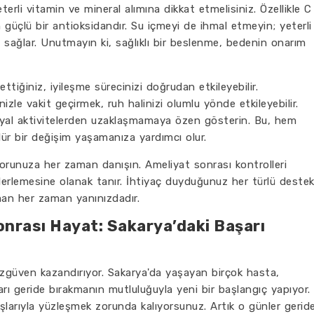
terli vitamin ve mineral alımına dikkat etmelisiniz. Özellikle C
 güçlü bir antioksidandır. Su içmeyi de ihmal etmeyin; yeterli
i sağlar. Unutmayın ki, sağlıklı bir beslenme, bedenin onarım
ttiğiniz, iyileşme sürecinizi doğrudan etkileyebilir.
izle vakit geçirmek, ruh halinizi olumlu yönde etkileyebilir.
syal aktivitelerden uzaklaşmamaya özen gösterin. Bu, hem
ür bir değişim yaşamanıza yardımcı olur.
orunuza her zaman danışın. Ameliyat sonrası kontrolleri
lerlemesine olanak tanır. İhtiyaç duyduğunuz her türlü deste
zman her zaman yanınızdadır.
onrası Hayat: Sakarya’daki Başarı
özgüven kazandırıyor. Sakarya'da yaşayan birçok hasta,
arı geride bırakmanın mutluluğuyla yeni bir başlangıç yapıyor.
ışlarıyla yüzleşmek zorunda kalıyorsunuz. Artık o günler gerid