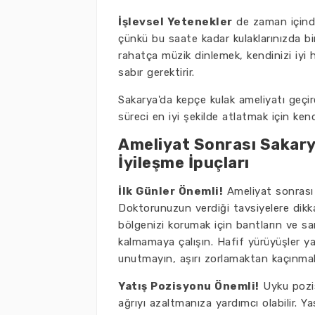
İşlevsel Yetenekler
de zaman içinde 
çünkü bu saate kadar kulaklarınızda bi
rahatça müzik dinlemek, kendinizi iyi h
sabır gerektirir.
Sakarya'da kepçe kulak ameliyatı geçir
süreci en iyi şekilde atlatmak için kend
Ameliyat Sonrası Sakarya
İyileşme İpuçları
İlk Günler Önemli!
Ameliyat sonrası i
Doktorunuzun verdiği tavsiyelere dikk
bölgenizi korumak için bantların ve sar
kalmamaya çalışın. Hafif yürüyüşler yap
unutmayın, aşırı zorlamaktan kaçınmalı
Yatış Pozisyonu Önemli!
Uyku pozis
ağrıyı azaltmanıza yardımcı olabilir. Ya