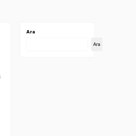
Ara
Ara
;
ı