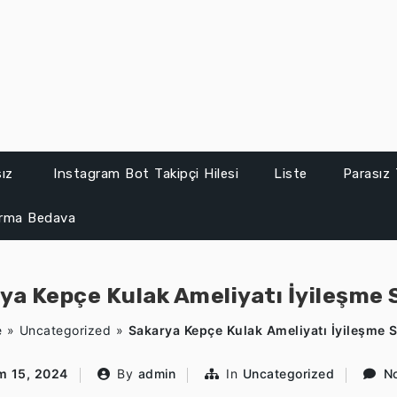
sız
Instagram Bot Takipçi Hilesi
Liste
Parasız 
ırma Bedava
ya Kepçe Kulak Ameliyatı İyileşme 
e
»
Uncategorized
»
Sakarya Kepçe Kulak Ameliyatı İyileşme 
m 15, 2024
By
admin
In
Uncategorized
N