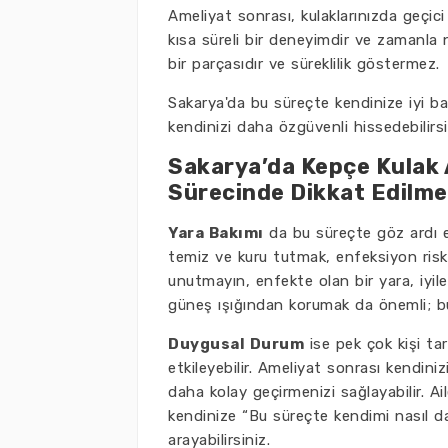
Ameliyat sonrası, kulaklarınızda geçici 
kısa süreli bir deneyimdir ve zamanla
bir parçasıdır ve süreklilik göstermez.
Sakarya'da bu süreçte kendinize iyi bak
kendinizi daha özgüvenli hissedebilirsi
Sakarya’da Kepçe Kulak A
Sürecinde Dikkat Edilme
Yara Bakımı
da bu süreçte göz ardı e
temiz ve kuru tutmak, enfeksiyon risk
unutmayın, enfekte olan bir yara, iyileş
güneş ışığından korumak da önemli; bu,
Duygusal Durum
ise pek çok kişi tar
etkileyebilir. Ameliyat sonrası kendin
daha kolay geçirmenizi sağlayabilir. Ai
kendinize “Bu süreçte kendimi nasıl dah
arayabilirsiniz.