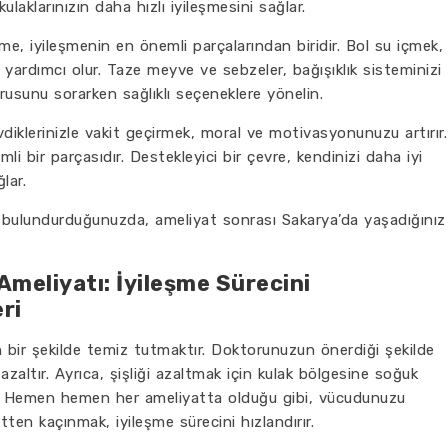
laklarınızın daha hızlı iyileşmesini sağlar.
e, iyileşmenin en önemli parçalarından biridir. Bol su içmek,
ardımcı olur. Taze meyve ve sebzeler, bağışıklık sisteminizi
rusunu sorarken sağlıklı seçeneklere yönelin.
iklerinizle vakit geçirmek, moral ve motivasyonunuzu artırır.
i bir parçasıdır. Destekleyici bir çevre, kendinizi daha iyi
lar.
a bulundurduğunuzda, ameliyat sonrası Sakarya’da yaşadığınız
meliyatı: İyileşme Sürecini
ri
 bir şekilde temiz tutmaktır. Doktorunuzun önerdiği şekilde
altır. Ayrıca, şişliği azaltmak için kulak bölgesine soğuk
r. Hemen hemen her ameliyatta olduğu gibi, vücudunuzu
tten kaçınmak, iyileşme sürecini hızlandırır.