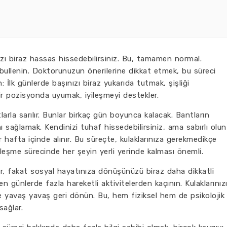
nızı biraz hassas hissedebilirsiniz. Bu, tamamen normal.
abullenin. Doktorunuzun önerilerine dikkat etmek, bu süreci
n: İlk günlerde başınızı biraz yukarıda tutmak, şişliği
ir pozisyonda uyumak, iyileşmeyi destekler.
larla sarılır. Bunlar birkaç gün boyunca kalacak. Bantların
nı sağlamak. Kendinizi tuhaf hissedebilirsiniz, ama sabırlı olun
 hafta içinde alınır. Bu süreçte, kulaklarınıza gerekmedikçe
leşme sürecinde her şeyin yerli yerinde kalması önemli.
bilir, fakat sosyal hayatınıza dönüşünüzü biraz daha dikkatli
n günlerde fazla hareketli aktivitelerden kaçının. Kulaklarınız
ize yavaş yavaş geri dönün. Bu, hem fiziksel hem de psikolojik
sağlar.