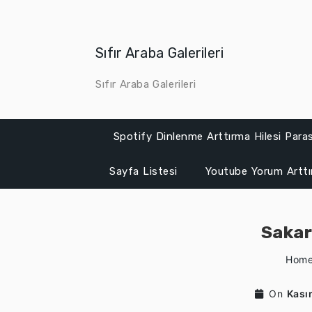
Skip
to
content
Sıfır Araba Galerileri
Sıfır Araba Galerileri
Spotify Dinlenme Arttırma Hilesi Para
Sayfa Listesi
Youtube Yorum Artt
Sakar
Hom
On
Kası