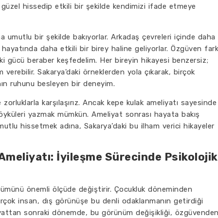
 güzel hissedip etkili bir şekilde kendimizi ifade etmeye
 umutlu bir şekilde bakıyorlar. Arkadaş çevreleri içinde daha
ş hayatında daha etkili bir birey haline geliyorlar. Özgüven far
aki gücü beraber keşfedelim. Her bireyin hikayesi benzersiz;
am verebilir. Sakarya'daki örneklerden yola çıkarak, birçok
anın ruhunu besleyen bir deneyim.
 zorluklarla karşılaşırız. Ancak kepe kulak ameliyatı sayesinde
ı öyküleri yazmak mümkün. Ameliyat sonrası hayata bakış
mutlu hissetmek adına, Sakarya’daki bu ilham verici hikayeler
meliyatı: İyileşme Sürecinde Psikolojik
ünümünü önemli ölçüde değiştirir. Çocukluk döneminden
rçok insan, dış görünüşe bu denli odaklanmanın getirdiği
iyattan sonraki dönemde, bu görünüm değişikliği, özgüvende