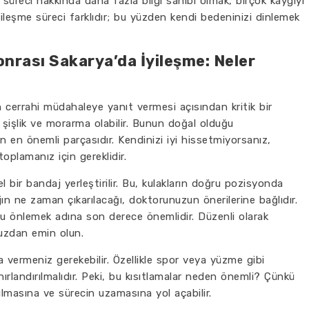
 süreci hakkında daha fazla bilgi sahibi olmak, birçok kaygıyı
iyileşme süreci farklıdır; bu yüzden kendi bedeninizi dinlemek
nrası Sakarya’da İyileşme: Neler
 cerrahi müdahaleye yanıt vermesi açısından kritik bir
, şişlik ve morarma olabilir. Bunun doğal olduğu
n en önemli parçasıdır. Kendinizi iyi hissetmiyorsanız,
oplamanız için gereklidir.
 bir bandaj yerleştirilir. Bu, kulakların doğru pozisyonda
ın ne zaman çıkarılacağı, doktorunuzun önerilerine bağlıdır.
nu önlemek adına son derece önemlidir. Düzenli olarak
nuzdan emin olun.
a vermeniz gerekebilir. Özellikle spor veya yüzme gibi
ınırlandırılmalıdır. Peki, bu kısıtlamalar neden önemli? Çünkü
çılmasına ve sürecin uzamasına yol açabilir.