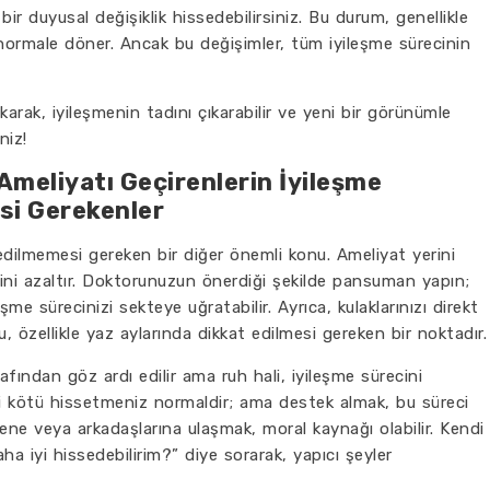
bir duyusal değişiklik hissedebilirsiniz. Bu durum, genellikle
 normale döner. Ancak bu değişimler, tüm iyileşme sürecinin
arak, iyileşmenin tadını çıkarabilir ve yeni bir görünümle
niz!
meliyatı Geçirenlerin İyileşme
si Gerekenler
dilmemesi gereken bir diğer önemli konu. Ameliyat yerini
ini azaltır. Doktorunuzun önerdiği şekilde pansuman yapın;
me sürecinizi sekteye uğratabilir. Ayrıca, kulaklarınızı direkt
 özellikle yaz aylarında dikkat edilmesi gereken bir noktadır.
afından göz ardı edilir ama ruh hali, iyileşme sürecini
izi kötü hissetmeniz normaldir; ama destek almak, bu süreci
lene veya arkadaşlarına ulaşmak, moral kaynağı olabilir. Kendi
a iyi hissedebilirim?” diye sorarak, yapıcı şeyler