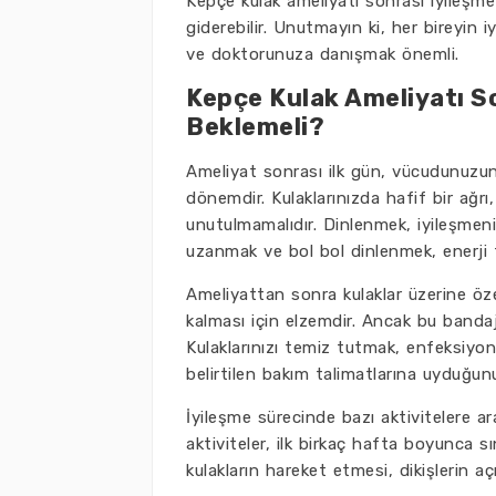
Kepçe kulak ameliyatı sonrası iyileşme
giderebilir. Unutmayın ki, her bireyin 
ve doktorunuza danışmak önemli.
Kepçe Kulak Ameliyatı So
Beklemeli?
Ameliyat sonrası ilk gün, vücudunuzun
dönemdir. Kulaklarınızda hafif bir ağrı
unutulmamalıdır. Dinlenmek, iyileşmeni
uzanmak ve bol bol dinlenmek, enerji t
Ameliyattan sonra kulaklar üzerine özel
kalması için elzemdir. Ancak bu bandaj
Kulaklarınızı temiz tutmak, enfeksiyo
belirtilen bakım talimatlarına uyduğu
İyileşme sürecinde bazı aktivitelere ar
aktiviteler, ilk birkaç hafta boyunca s
kulakların hareket etmesi, dikişlerin a