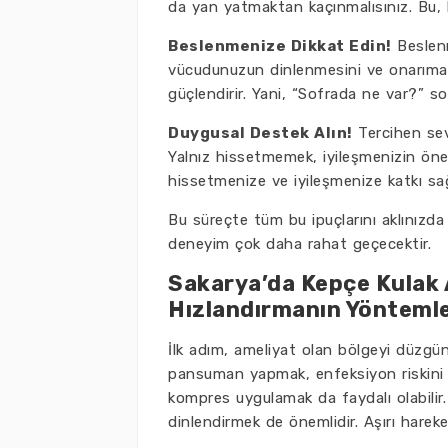
da yan yatmaktan kaçınmalısınız. Bu, ku
Beslenmenize Dikkat Edin!
Beslenm
vücudunuzun dinlenmesini ve onarıma y
güçlendirir. Yani, “Sofrada ne var?” so
Duygusal Destek Alın!
Tercihen sevd
Yalnız hissetmemek, iyileşmenizin öneml
hissetmenize ve iyileşmenize katkı sağ
Bu süreçte tüm bu ipuçlarını aklınızd
deneyim çok daha rahat geçecektir.
Sakarya’da Kepçe Kulak A
Hızlandırmanın Yöntemle
İlk adım, ameliyat olan bölgeyi düzgün
pansuman yapmak, enfeksiyon riskini az
kompres uygulamak da faydalı olabili
dinlendirmek de önemlidir. Aşırı hareke