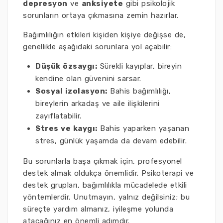
depresyon
ve
anksiyete
gibi psikolojik
sorunların ortaya çıkmasına zemin hazırlar.
Bağımlılığın etkileri kişiden kişiye değişse de,
genellikle aşağıdaki sorunlara yol açabilir:
Düşük özsaygı:
Sürekli kayıplar, bireyin
kendine olan güvenini sarsar.
Sosyal izolasyon:
Bahis bağımlılığı,
bireylerin arkadaş ve aile ilişkilerini
zayıflatabilir.
Stres ve kaygı:
Bahis yaparken yaşanan
stres, günlük yaşamda da devam edebilir.
Bu sorunlarla başa çıkmak için, profesyonel
destek almak oldukça önemlidir. Psikoterapi ve
destek grupları, bağımlılıkla mücadelede etkili
yöntemlerdir. Unutmayın, yalnız değilsiniz; bu
süreçte yardım almanız, iyileşme yolunda
atacağınız en önemli adımdır.