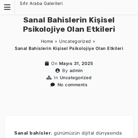
Skip
Sıfır Araba Galerileri
to
content
Sanal Bahislerin Kişisel
Psikolojiye Olan Etkileri
Home
»
Uncategorized
»
Sanal Bahislerin Kişisel Psikolojiye Olan Etkileri
On
Mayıs 31, 2025
By
admin
In
Uncategorized
No comments
Sanal bahisler
, günümüzün dijital dünyasında