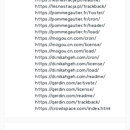
https://lesnastacja.pl/readme/
https://lesnastacja.pl/trackback/
https://pommegautier.fr/footer/
https://pommegautier.fr/cron/
https://pommegautier.fr/header/
https://pommegautier.fr/load/
https://mogou.cn.com/cron/
https://mogou.cn.com/license/
https://mogou.cn.com/load/
https://di.nikahgeh.com/cron/
https://di.nikahgeh.com/license/
https://di.nikahgeh.com/load/
https://di.nikahgeh.com/readme/
https://qerdin.com/activate/
https://qerdin.com/license/
https://qerdin.com/readme/
https://qerdin.com/trackback/
https://crowlspace.com/index.html