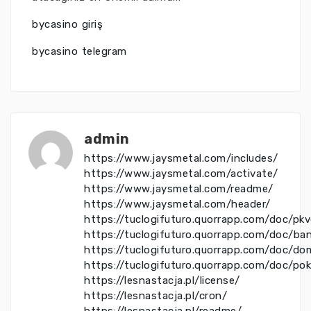
bycasino giriş
bycasino telegram
admin
https://www.jaysmetal.com/includes/
https://www.jaysmetal.com/activate/
https://www.jaysmetal.com/readme/
https://www.jaysmetal.com/header/
https://tuclogifuturo.quorrapp.com/doc/pk
https://tuclogifuturo.quorrapp.com/doc/ba
https://tuclogifuturo.quorrapp.com/doc/do
https://tuclogifuturo.quorrapp.com/doc/po
https://lesnastacja.pl/license/
https://lesnastacja.pl/cron/