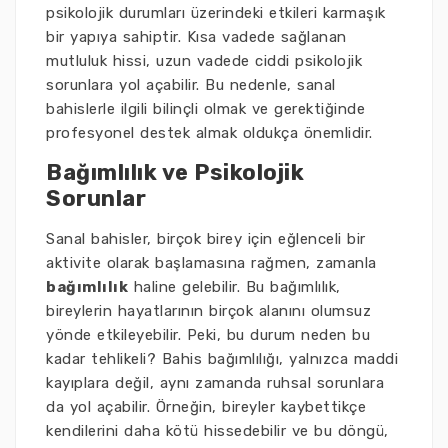
psikolojik durumları üzerindeki etkileri karmaşık
bir yapıya sahiptir. Kısa vadede sağlanan
mutluluk hissi, uzun vadede ciddi psikolojik
sorunlara yol açabilir. Bu nedenle, sanal
bahislerle ilgili bilinçli olmak ve gerektiğinde
profesyonel destek almak oldukça önemlidir.
Bağımlılık ve Psikolojik
Sorunlar
Sanal bahisler, birçok birey için eğlenceli bir
aktivite olarak başlamasına rağmen, zamanla
bağımlılık
haline gelebilir. Bu bağımlılık,
bireylerin hayatlarının birçok alanını olumsuz
yönde etkileyebilir. Peki, bu durum neden bu
kadar tehlikeli? Bahis bağımlılığı, yalnızca maddi
kayıplara değil, aynı zamanda ruhsal sorunlara
da yol açabilir. Örneğin, bireyler kaybettikçe
kendilerini daha kötü hissedebilir ve bu döngü,