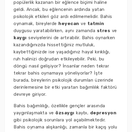
popülerlik kazanan bir eğlence biçimi haline
geldi. Ancak, bu eğlencenin ardında yatan
psikolojik etkileri göz ardı edilmemelidir. Bahis
oynamak, bireylerde
heyecan
ve
tatmin
duygusu yaratabilirken, aynı zamanda
stres
ve
kaygı
seviyelerini de artırabilir. Bahis oynarken
kazandığınızda hissettiğiniz mutluluk,
kaybettiğinizde ise yaşadığınız hayal kırıklığı,
ruh halinizi doğrudan etkileyebilir. Peki, bu
döngü nasıl gelişiyor? İnsanlar neden tekrar
tekrar bahis oynamaya yöneliyorlar? İşte
burada, bireylerin psikolojik durumları üzerinde
derinlemesine bir etki yaratan bağımlılık faktörü
devreye giriyor.
Bahis bağımlılığı, özellikle gençler arasında
yaygınlaşmakta ve
özsaygı
kaybı,
depresyon
gibi psikolojik sorunlara yol açabilmektedir.
Bahis oynama alışkanlığı, zamanla bir kaçış yolu